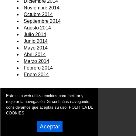
Diciembre 2014
Noviembre 2014
Octubre 2014
Septiembre 2014
Agosto 2014
Julio 2014
Junio 2014
Mayo 2014
Abril 2014
Marzo 2014
Febrero 2014
Enero 2014
© 2006 - 2026 Portal de Albudeite Noticias
Este sitio web utiliza cookies para facilitar y
info@portaldealbudeite.es
mejorar la navegación. Si continúas navegando,
consideramos que aceptas su uso.
POLITICA DE
Síguenos en:
COOKIES
Aceptar