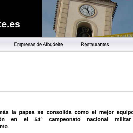
te.es
Empresas de Albudeite
Restaurantes
más la papea se consolida como el mejor equip
ión en el 54° campeonato nacional milita
smo