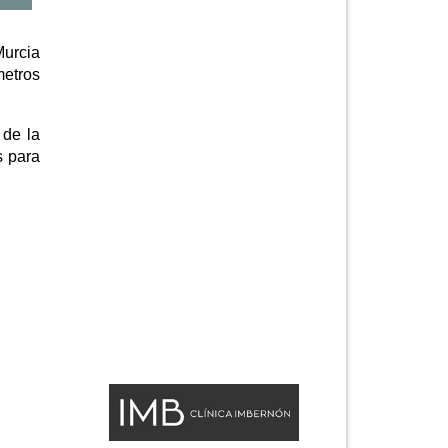
Murcia
metros
 de la
s para