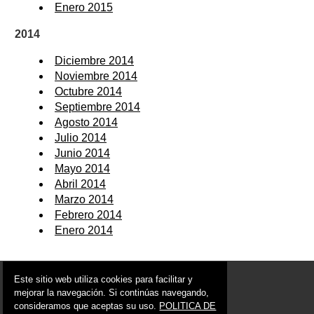
Enero 2015
2014
Diciembre 2014
Noviembre 2014
Octubre 2014
Septiembre 2014
Agosto 2014
Julio 2014
Junio 2014
Mayo 2014
Abril 2014
Marzo 2014
Febrero 2014
Enero 2014
© 2006 - 2026 Portal de Albudeite Noticias
Este sitio web utiliza cookies para facilitar y
info@portaldealbudeite.es
mejorar la navegación. Si continúas navegando,
consideramos que aceptas su uso.
POLITICA DE