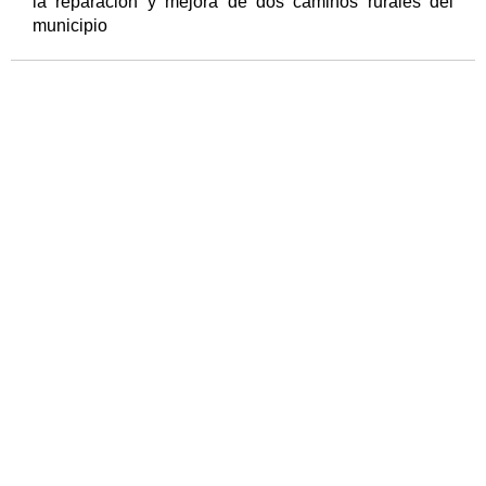
la reparación y mejora de dos caminos rurales del
municipio