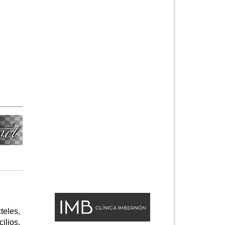
eles,
lios,