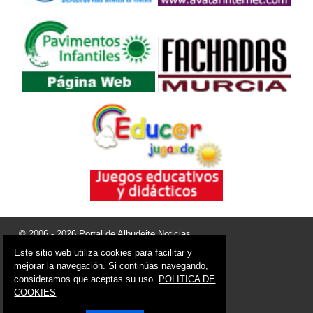
© 2006 - 2026 Portal de Albudeite Noticias
info@portaldealbudeite.es
Este sitio web utiliza cookies para facilitar y
mejorar la navegación. Si continúas navegando,
Síguenos en:
consideramos que aceptas su uso.
POLITICA DE
COOKIES