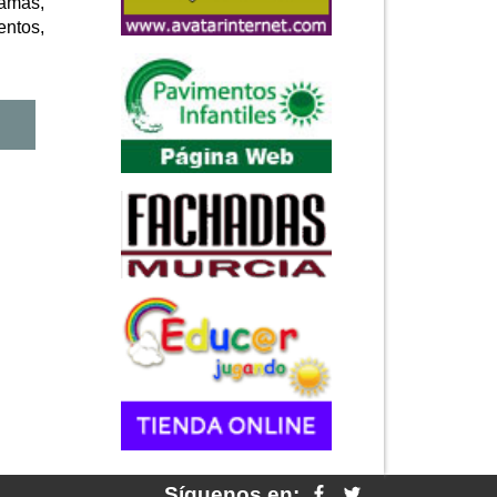
camas,
entos,
Síguenos en: