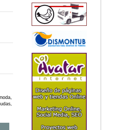
 moda,
mudas,